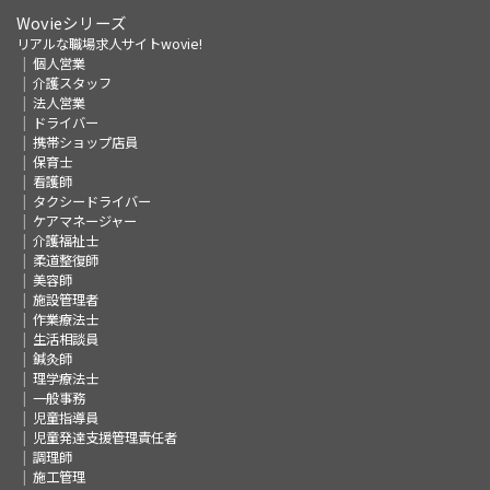
Wovieシリーズ
リアルな職場求人サイトwovie!
個人営業
介護スタッフ
法人営業
ドライバー
携帯ショップ店員
保育士
看護師
タクシードライバー
ケアマネージャー
介護福祉士
柔道整復師
美容師
施設管理者
作業療法士
生活相談員
鍼灸師
理学療法士
一般事務
児童指導員
児童発達支援管理責任者
調理師
施工管理