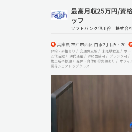
最高月収25万円/資
ッフ
ソフトバンク伊川谷 株式会
兵庫県 神戸市西区 白水2丁目5‐20
昇給・昇格あり
交通費支給
未経験歓迎
ボー
20代活躍
30代活躍
Web面接可
ブランク可
第二新卒歓迎
産休・育休所得実績あり
オフィ
業界シェアトップクラス