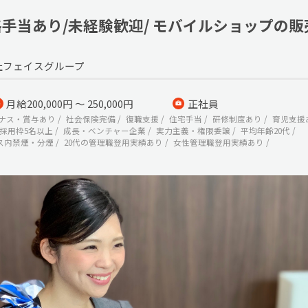
格手当あり/未経験歓迎/ モバイルショップの
社フェイスグループ
月給200,000円 ～ 250,000円
正社員
ナス・賞与あり
社会保険完備
復職支援
住宅手当
研修制度あり
育児支援
採用枠5名以上
成長・ベンチャー企業
実力主義・権限委譲
平均年齢20代
ス内禁煙・分煙
20代の管理職登用実績あり
女性管理職登用実績あり