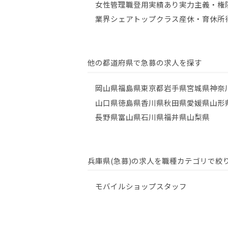
女性管理職登用実績あり
実力主義・権
業界シェアトップクラス
産休・育休所
他の都道府県で急募の求人を探す
岡山県
福島県
東京都
岩手県
宮城県
神奈
山口県
徳島県
香川県
秋田県
愛媛県
山形
長野県
富山県
石川県
福井県
山梨県
兵庫県(急募)の求人を職種カテゴリで絞
モバイルショップスタッフ