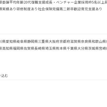
限委譲
平均年齢20代
復職支援
成長・ベンチャー企業
採用枠5名以上
得実績あり
研修制度あり
社会保険完備
第二新卒歓迎
育児支援あり
川県
愛知県
岐阜県
静岡県
三重県
大阪府
京都府
滋賀県
奈良県
和歌山県
県
高知県
福岡県
佐賀県
長崎県
埼玉県
熊本県
千葉県
大分県
茨城県
宮崎
り込む