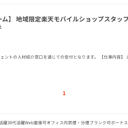
チーム】 地域限定楽天モバイルショップスタッ
社
エージェントの人材紹介窓口を通じての受付となります。 【仕事内容】
1
代活躍
30代活躍
Web面接可
オフィス内禁煙・分煙
ブランク可
ボーナス