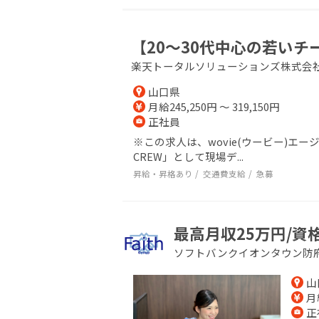
【20～30代中心の若い
楽天トータルソリューションズ株式会
山口県
月給245,250円 ～ 319,150円
正社員
※この求人は、wovie(ウービー)
CREW」として現場デ...
昇給・昇格あり
交通費支給
急募
最高月収25万円/資
ソフトバンクイオンタウン防
山
月給
正