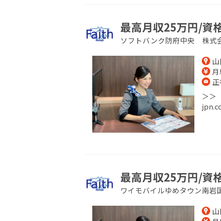
最高月収25万円/資
ソフトバンク防府中央 株式
山
月給
正
＞＞【
jpn
最高月収25万円/資
ワイモバイルゆめタウン南岩
山