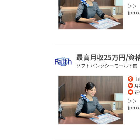
＞＞【
jpn
最高月収25万円/資
ソフトバンクシーモール下関
山
月給
正
＞＞【
jpn