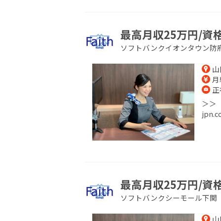
最高月収25万円/資
ソフトバンクイオンタウン防
山
月給
正
＞＞【
jpn
最高月収25万円/資
ソフトバンクシーモール下関
山