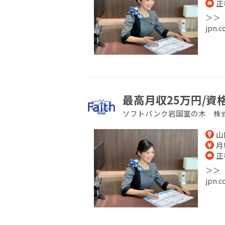
正
＞＞【
jpn
最高月収25万円/資
ソフトバンク岩国室の木 株
山
月給
正
＞＞【
jpn