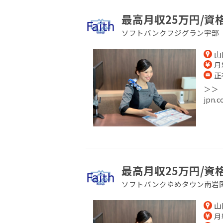
最高月収25万円/資
ソフトバンクフジグラン宇部
山
月給
正
＞＞【
jpn
最高月収25万円/資
ソフトバンクゆめタウン南岩
山
月給