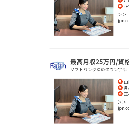
月給
正
＞＞【
jpn
最高月収25万円/資
ソフトバンクゆめタウン宇部
山
月給
正
＞＞【
jpn