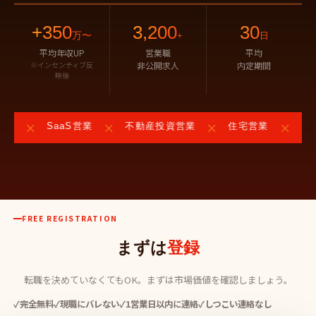
+350
3,200
30
万〜
+
日
平均年収UP
営業職
平均
※インセンティブ反
非公開求人
内定期間
映後
×
×
×
×
業
SaaS営業
不動産投資営業
住宅営業
メー
FREE REGISTRATION
まずは
登録
転職を決めていなくてもOK。まずは市場価値を確認しましょう。
✓
完全無料
✓
現職にバレない
✓
1営業日以内に連絡
✓
しつこい連絡なし