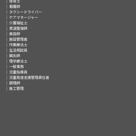
保育士
看護師
タクシードライバー
ケアマネージャー
介護福祉士
柔道整復師
美容師
施設管理者
作業療法士
生活相談員
鍼灸師
理学療法士
一般事務
児童指導員
児童発達支援管理責任者
調理師
施工管理