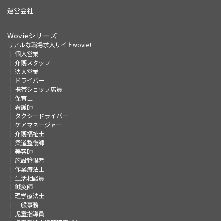
運営会社
Wovieシリーズ
リアルな職場求人サイトwovie!
個人営業
介護スタッフ
法人営業
ドライバー
携帯ショップ店員
保育士
看護師
タクシードライバー
ケアマネージャー
介護福祉士
柔道整復師
美容師
施設管理者
作業療法士
生活相談員
鍼灸師
理学療法士
一般事務
児童指導員