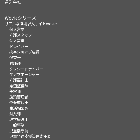
運営会社
Wovieシリーズ
リアルな職場求人サイトwovie!
個人営業
介護スタッフ
法人営業
ドライバー
携帯ショップ店員
保育士
看護師
タクシードライバー
ケアマネージャー
介護福祉士
柔道整復師
美容師
施設管理者
作業療法士
生活相談員
鍼灸師
理学療法士
一般事務
児童指導員
児童発達支援管理責任者