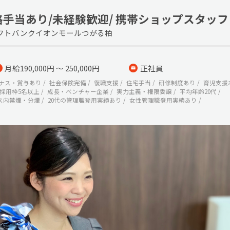
格手当あり/未経験歓迎/ 携帯ショップスタッフ
フトバンクイオンモールつがる柏
月給190,000円 ～ 250,000円
正社員
ナス・賞与あり
社会保険完備
復職支援
住宅手当
研修制度あり
育児支援
採用枠5名以上
成長・ベンチャー企業
実力主義・権限委譲
平均年齢20代
ス内禁煙・分煙
20代の管理職登用実績あり
女性管理職登用実績あり