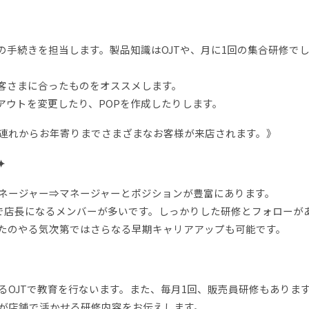
の手続きを担当します。製品知識はOJTや、月に1回の集合研修で
客さまに合ったものをオススメします。
アウトを変更したり、POPを作成したりします。
連れからお年寄りまでさまざまなお客様が来店されます。》
✦
ネージャー⇒マネージャーとポジションが豊富にあります。
年で店長になるメンバーが多いです。しっかりした研修とフォローが
たのやる気次第ではさらなる早期キャリアアップも可能です。
るOJTで教育を行ないます。また、毎月1回、販売員研修もありま
が店舗で活かせる研修内容をお伝えします。