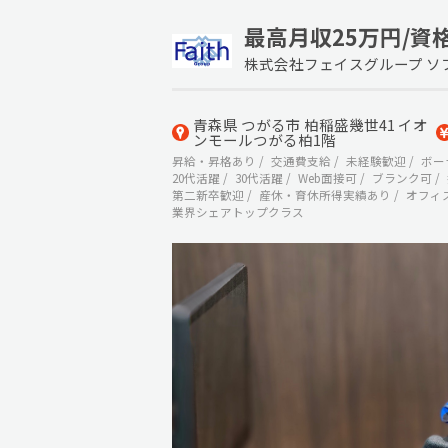
最高月収25万円/資
株式会社フェイスグループ ソ
青森県 つがる市 柏稲盛幾世41 イオ
ンモールつがる柏1階
昇給・昇格あり
交通費支給
未経験歓迎
ボー
20代活躍
30代活躍
Web面接可
ブランク可
第二新卒歓迎
産休・育休所得実績あり
オフィ
業界シェアトップクラス