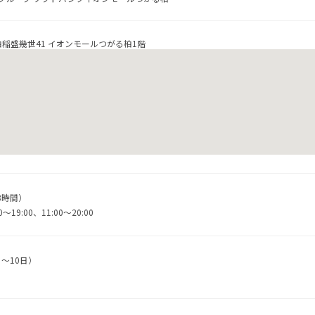
柏稲盛幾世41 イオンモールつがる柏1階
8時間）
19:00、11:00～20:00
～10日）