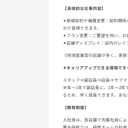
【具体的な仕事内容】
✦新規契約や機種変更：契約関係
かり習得できます。
✦プラン変更：ご要望を伺い、お
✦店舗ディスプレイ：店内のレイ
《地域密着型の店舗が多く、家族
✦キャリアアップできる環境です
スタッフ⇒副店長⇒店長⇒サブマ
半年～1年で副店長に、1年～2
るため、早く成長できます。あな
【教育制度】
入社後は、各店舗で先輩社員によ
集合研修では、研修チームの社員