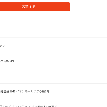
応募する
ッフ
250,000円
柏稲盛幾世41 イオンモールつがる柏1階
グループ ソフトバンクイオンモールつがる柏