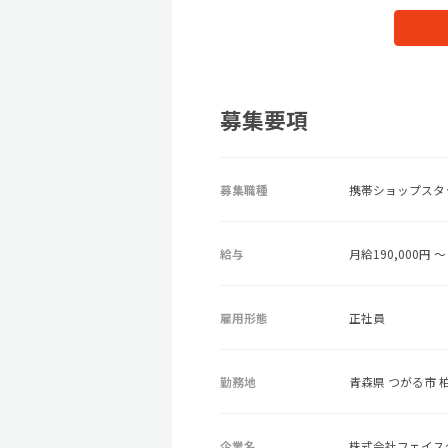
募集要項
募集職種
携帯ショップスタ
給与
月給190,000円 ～ 
雇用形態
正社員
勤務地
青森県 つがる市 
企業名
株式会社フェイス